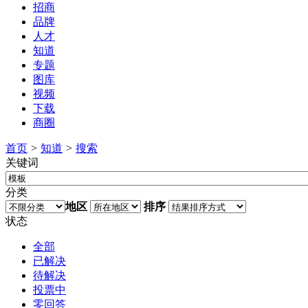
招商
品牌
人才
知道
专题
图库
视频
下载
商圈
首页
>
知道
>
搜索
关键词
分类
地区
排序
状态
全部
已解决
待解决
投票中
零回答