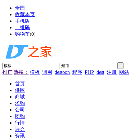
全国
收藏本页
手机版
二维码
购物车
(
0
)
推广
热搜：
模板
调用
destoon
程序
PHP
dest
注册
网站
首页
供应
商城
求购
公司
团购
行情
展会
资讯