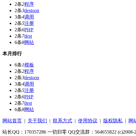
2条
2
程序
2条
3
destoon
3条
4
调用
2条
5
注册
2条
6
PHP
2条
7
dest
6条
8
网站
本月排行
6条
1
模板
2条
2
程序
2条
3
destoon
3条
4
调用
2条
5
注册
2条
6
PHP
2条
7
dest
6条
8
网站
网站首页
|
关于我们
|
联系方式
|
使用协议
|
版权隐私
|
网
站长QQ：170357286 一切归零 QQ交流群：564655822 (c)2008-2017 