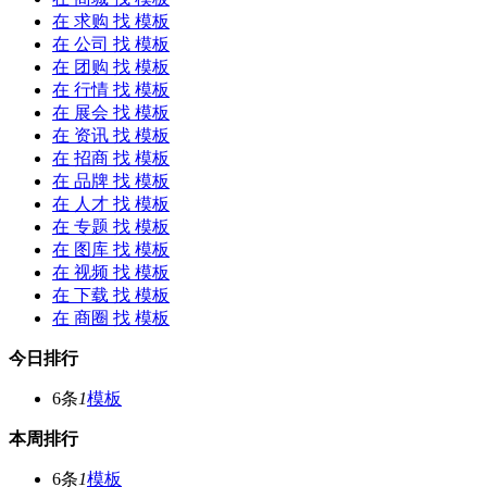
在
求购
找 模板
在
公司
找 模板
在
团购
找 模板
在
行情
找 模板
在
展会
找 模板
在
资讯
找 模板
在
招商
找 模板
在
品牌
找 模板
在
人才
找 模板
在
专题
找 模板
在
图库
找 模板
在
视频
找 模板
在
下载
找 模板
在
商圈
找 模板
今日排行
6条
1
模板
本周排行
6条
1
模板