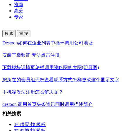
推荐
高分
专家
Destoon如何在企业列表中循环调用公司地址
安装了极验证 无法点击注册
下载模块详情页怎样调用缩略图的大图(即原图)
您所在的会员组无权查看联系方式怎样更改这个显示文字
手机端没法注册怎么解决呢？
destoon 调用首页头条资讯同时调用描述简介
相关搜索
在
供应
找 模板
在
商城
找 模板