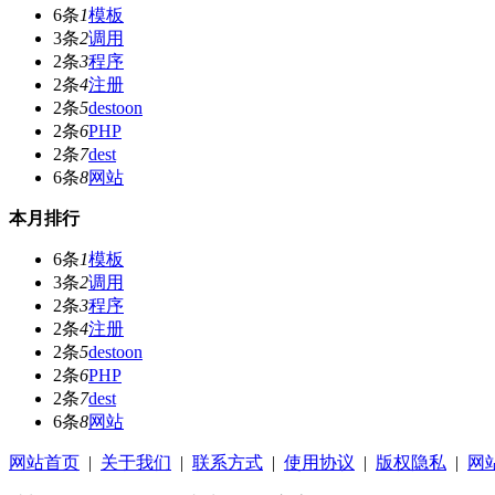
6条
1
模板
3条
2
调用
2条
3
程序
2条
4
注册
2条
5
destoon
2条
6
PHP
2条
7
dest
6条
8
网站
本月排行
6条
1
模板
3条
2
调用
2条
3
程序
2条
4
注册
2条
5
destoon
2条
6
PHP
2条
7
dest
6条
8
网站
网站首页
|
关于我们
|
联系方式
|
使用协议
|
版权隐私
|
网