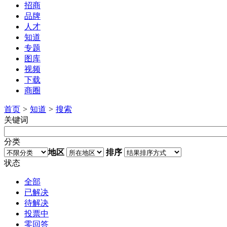
招商
品牌
人才
知道
专题
图库
视频
下载
商圈
首页
>
知道
>
搜索
关键词
分类
地区
排序
状态
全部
已解决
待解决
投票中
零回答