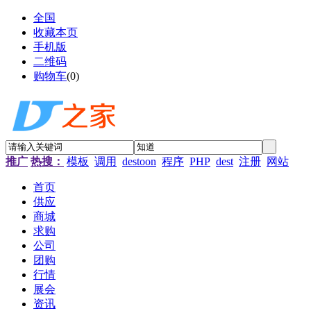
全国
收藏本页
手机版
二维码
购物车
(
0
)
推广
热搜：
模板
调用
destoon
程序
PHP
dest
注册
网站
首页
供应
商城
求购
公司
团购
行情
展会
资讯